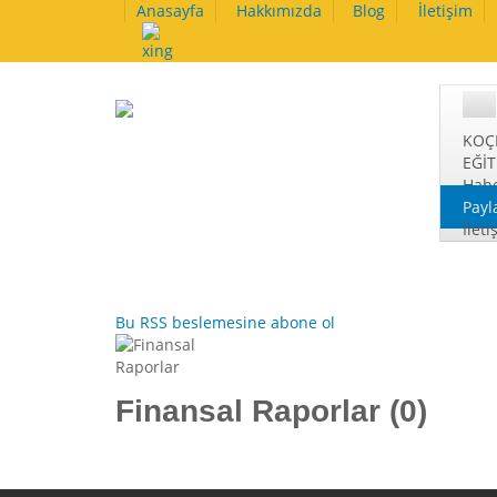
Anasayfa
Hakkımızda
Blog
İletişim
KOÇ
EĞİ
Habe
Payl
İleti
Bu RSS beslemesine abone ol
Finansal Raporlar (0)