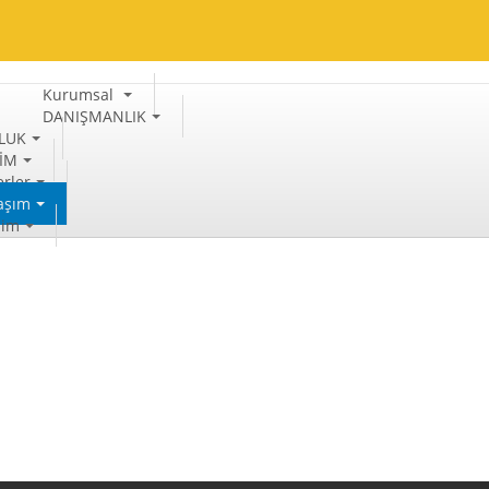
Kurumsal
DANIŞMANLIK
LUK
TİM
rler
aşım
şim