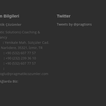
m Bilgileri
Twitter
Tweets by @pragtions
tik Çözümler
tic Solutions) Coaching &
tancy
 :
Yenikale Mah. Sütçüler Cad.
 Narlıdere, 35321, İzmir, TR
n :
+90 (532) 607 77 57
 :
+90 (232) 239 36 10
l :
+90 (532) 607 77 57
 :
ioglu@pragmatikcozumler.com
Ağlarda Biz: