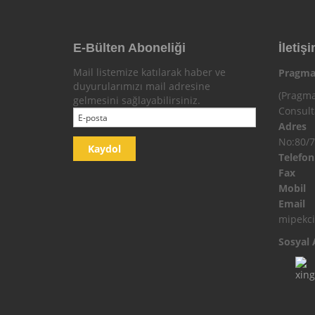
E-Bülten Aboneliği
İletişi
Mail listemize katılarak haber ve
Pragma
duyurularımızı mail adresine
(Pragma
gelmesini sağlayabilirsiniz.
Consul
Adres
No:80/7
Telefo
Fax
Mobi
Email
mipekc
Sosyal 