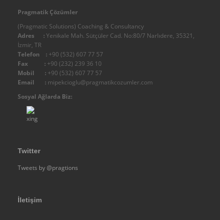
IMC - Integral Management Consulting
Pragmatik Çözümler
Diğer
(Pragmatic Solutions) Coaching & Consultancy
Organizasyon Şemamız
Adres :
Yenikale Mah. Sütçüler Cad. No:80/7 Narlıdere, 35321,
İzmir, TR
Belgelerimiz
Telefon :
+90 (532) 607 77 57
Fax :
+90 (232) 239 36 10
Yetki
Mobil :
+90 (532) 607 77 57
Kalite
Email :
mipekcioglu@pragmatikcozumler.com
Diğer
Sosyal Ağlarda Biz:
Üyeliklerimiz - Üye Olduğumuz Kuruluşlar
Fiziksel Altyapımız
Ticari Künye - Firma Bilgileri
Twitter
Referanslar
Tweets by @pragtions
DANIŞMANLIK
Terzi Danışman Yaklaşımımız
Yönetim Danışmanlığı
İletişim
Kurumsal Analiz