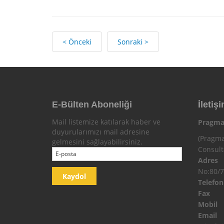
< Önceki
Sonraki >
E-Bülten Aboneliği
İletişi
Mail listemize katılarak haber ve
Pragma
duyurularımızı mail adresine
(Pragma
gelmesini sağlayabilirsiniz.
Consul
Adres
No:80/7
Telefo
Fax
Mobi
Email