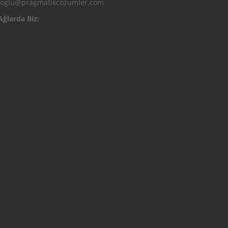
ioglu@pragmatikcozumler.com
Ağlarda Biz: