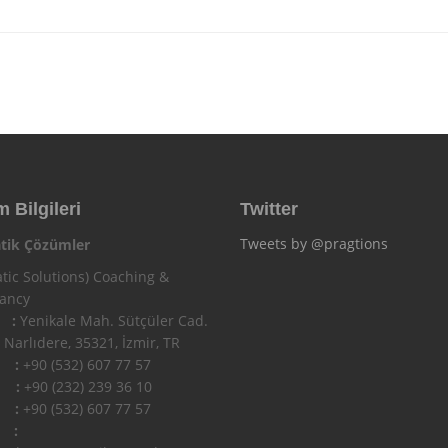
m Bilgileri
Twitter
Tweets by @pragtions
tik Çözümler
tic Solutions) Coaching &
tancy
 :
Yenikale Mah. Sütçüler Cad.
 Narlıdere, 35321, İzmir, TR
n :
+90 (532) 607 77 57
 :
+90 (232) 239 36 10
l :
+90 (532) 607 77 57
 :