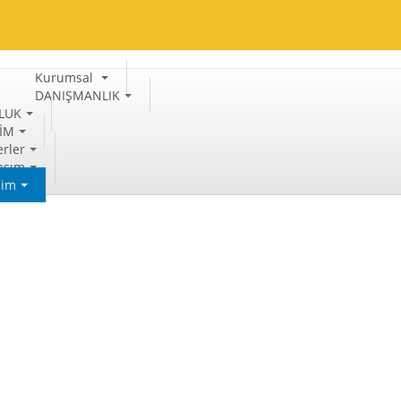
Kurumsal
DANIŞMANLIK
LUK
TİM
rler
aşım
şim