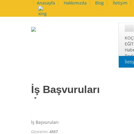
Anasayfa
Hakkımızda
Blog
İletişim
KOÇ
EĞİ
Habe
Payl
İleti
İş Başvuruları
İş Başvuruları
Gösterim:
4557