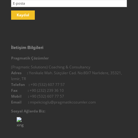
Yeniden Yapılandırma
Stratejik Planlama
Küçülme & Büzüşme Yönetimi
Strateji Geliştirme, Planlama ve Uygulama
İş Sürekliliği Analiz ve Süreci
İletişim Bilgileri
Risk Analizi
Pragmatik Çözümler
Denetim
(Pragmatic Solutions) Coaching & Consultancy
Kurum Kültürü
Adres :
Yenikale Mah. Sütçüler Cad. No:80/7 Narlıdere, 35321,
İzmir, TR
İtibar Yönetimi
Telefon :
+90 (532) 607 77 57
Algı Yönetimi
Fax :
+90 (232) 239 36 10
Mobil :
+90 (532) 607 77 57
Kurumsal İletişim ve Halkla İlişkiler
Email :
mipekcioglu@pragmatikcozumler.com
Sosyal Sorumluluk Projeleri
Sosyal Ağlarda Biz:
Marka Oluşturma ve Marka Yönetimi
Proje Yönetimi ve Geliştirme
Mali Şeffaflaşma