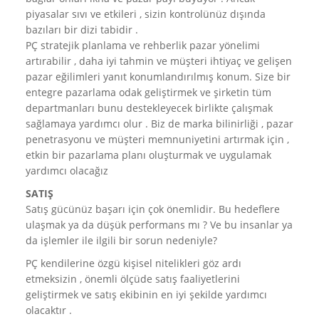
piyasalar sıvı ve etkileri , sizin kontrolünüz dışında
Endüstriyel Tecrübeler
bazıları bir dizi tabidir .
Fonksiyonel Tecrübeler
PÇ stratejik planlama ve rehberlik pazar yönelimi
artırabilir , daha iyi tahmin ve müşteri ihtiyaç ve gelişen
Biz Kimiz - Ekibimiz
pazar eğilimleri yanıt konumlandırılmış konum. Size bir
Danışmanlık Hizmetleri
entegre pazarlama odak geliştirmek ve şirketin tüm
Koçluk
departmanları bunu destekleyecek birlikte çalışmak
sağlamaya yardımcı olur . Biz de marka bilinirliği , pazar
Eğitimler
penetrasyonu ve müşteri memnuniyetini artırmak için ,
Diğer
etkin bir pazarlama planı oluşturmak ve uygulamak
yardımcı olacağız
Paydaşlarımız-İş Ortaklarımız
SATIŞ
Egeus
Satış gücünüz başarı için çok önemlidir. Bu hedeflere
IMC - Integral Management Consulting
ulaşmak ya da düşük performans mı ? Ve bu insanlar ya
Ebiltem
da işlemler ile ilgili bir sorun nedeniyle?
Analiz Plus İK Danışmanlık
PÇ kendilerine özgü kişisel nitelikleri göz ardı
etmeksizin , önemli ölçüde satış faaliyetlerini
Diğer
geliştirmek ve satış ekibinin en iyi şekilde yardımcı
Temsilcilikler
olacaktır .