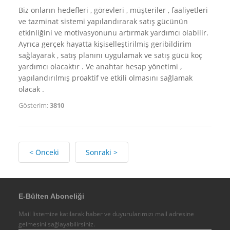
IMC - Integral Management Consulting
Biz onların hedefleri , görevleri , müşteriler , faaliyetleri
ve tazminat sistemi yapılandırarak satış gücünün
Diğer
etkinliğini ve motivasyonunu artırmak yardımcı olabilir.
Organizasyon Şemamız
Ayrıca gerçek hayatta kişiselleştirilmiş geribildirim
Belgelerimiz
sağlayarak , satış planını uygulamak ve satış gücü koç
yardımcı olacaktır . Ve anahtar hesap yönetimi ,
Yetki
yapılandırılmış proaktif ve etkili olmasını sağlamak
Kalite
olacak .
Diğer
Gösterim:
3810
Üyeliklerimiz - Üye Olduğumuz Kuruluşlar
Fiziksel Altyapımız
Ticari Künye - Firma Bilgileri
< Önceki
Sonraki >
Referanslar
DANIŞMANLIK
Terzi Danışman Yaklaşımımız
E-Bülten Aboneliği
Yönetim Danışmanlığı
Mail listemize katılarak haber ve duyurularımızı mail adresine
Kurumsal Analiz
gelmesini sağlayabilirsiniz.