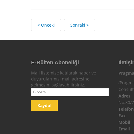
< Önceki
Sonraki >
E-Bülten Aboneliği
İletişi
Mail listemize katılarak haber ve
Pragma
duyurularımızı mail adresine
(Pragma
gelmesini sağlayabilirsiniz.
Consul
Adres
No:80/7
Telefo
Fax
Mobi
Email