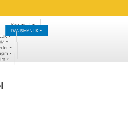
Kurumsal
DANIŞMANLIK
LUK
TİM
rler
aşım
şim
l