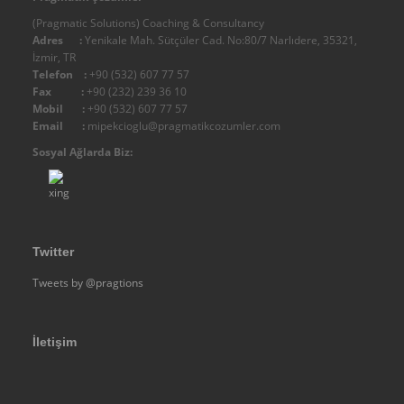
IMC - Integral Management Consulting
(Pragmatic Solutions) Coaching & Consultancy
Diğer
Adres :
Yenikale Mah. Sütçüler Cad. No:80/7 Narlıdere, 35321,
İzmir, TR
Organizasyon Şemamız
Telefon :
+90 (532) 607 77 57
Fax :
+90 (232) 239 36 10
Belgelerimiz
Mobil :
+90 (532) 607 77 57
Yetki
Email :
mipekcioglu@pragmatikcozumler.com
Kalite
Sosyal Ağlarda Biz:
Diğer
Üyeliklerimiz - Üye Olduğumuz Kuruluşlar
Fiziksel Altyapımız
Twitter
Ticari Künye - Firma Bilgileri
Tweets by @pragtions
Referanslar
DANIŞMANLIK
Terzi Danışman Yaklaşımımız
İletişim
Yönetim Danışmanlığı
Kurumsal Analiz