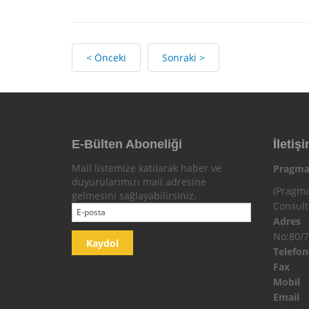
< Önceki
Sonraki >
E-Bülten Aboneliği
İletişi
Mail listemize katılarak haber ve
Pragma
duyurularımızı mail adresine
(Pragma
gelmesini sağlayabilirsiniz.
Consul
Adres
No:80/7
Telefo
Fax
Mobi
Email