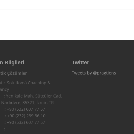
m Bilgileri
Twitter
Tweets by @pragtions
tik Çözümler
tic Solutions) Coaching &
tancy
 :
Yenikale Mah. Sütçüler Cad.
 Narlıdere, 35321, İzmir, TR
n :
+90 (532) 607 77 57
 :
+90 (232) 239 36 10
l :
+90 (532) 607 77 57
 :