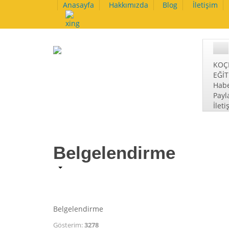
Anasayfa
Hakkımızda
Blog
İletişim
KOÇ
EĞİ
Habe
Payl
İleti
Belgelendirme
Belgelendirme
Gösterim:
3278