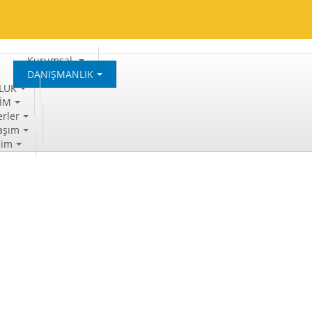
Kurumsal
DANIŞMANLIK
LUK
TİM
rler
aşım
şim