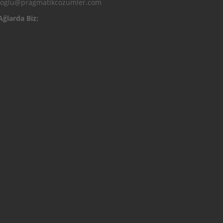
ioglu@pragmatikcozumler.com
Ağlarda Biz: