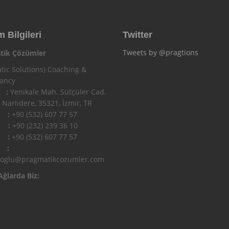
m Bilgileri
Twitter
Tweets by @pragtions
tik Çözümler
tic Solutions) Coaching &
tancy
 :
Yenikale Mah. Sütçüler Cad.
 Narlıdere, 35321, İzmir, TR
n :
+90 (532) 607 77 57
 :
+90 (232) 239 36 10
l :
+90 (532) 607 77 57
 :
ioglu@pragmatikcozumler.com
Ağlarda Biz: