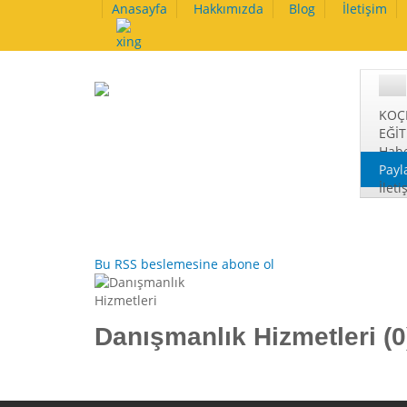
Anasayfa
Hakkımızda
Blog
İletişim
KOÇ
EĞİ
Habe
Payl
İleti
Bu RSS beslemesine abone ol
Danışmanlık Hizmetleri (0