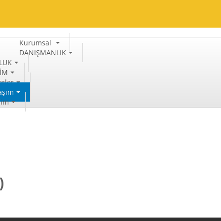
Kurumsal
DANIŞMANLIK
LUK
TİM
rler
aşım
şim
)