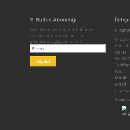
E-Bülten Aboneliği
İletişi
Mail listemize katılarak haber ve
Pragma
duyurularımızı mail adresine
(Pragma
gelmesini sağlayabilirsiniz.
Consul
Adres
No:80/7
Telefo
Fax
Mobi
Email
mipekc
Sosyal 