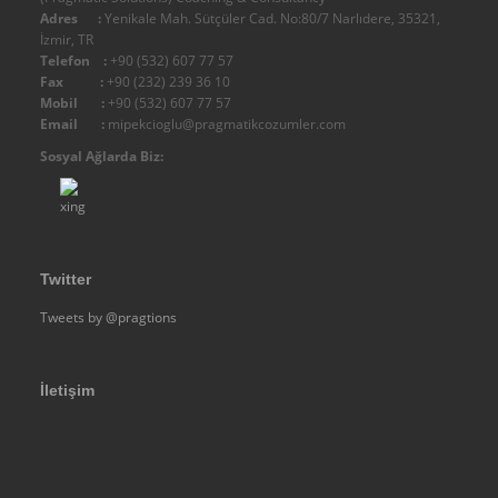
IMC - Integral Management Consulting
Adres :
Yenikale Mah. Sütçüler Cad. No:80/7 Narlıdere, 35321,
İzmir, TR
Diğer
Telefon :
+90 (532) 607 77 57
Organizasyon Şemamız
Fax :
+90 (232) 239 36 10
Mobil :
+90 (532) 607 77 57
Belgelerimiz
Email :
mipekcioglu@pragmatikcozumler.com
Yetki
Sosyal Ağlarda Biz:
Kalite
Diğer
Üyeliklerimiz - Üye Olduğumuz Kuruluşlar
Twitter
Fiziksel Altyapımız
Tweets by @pragtions
Ticari Künye - Firma Bilgileri
Referanslar
DANIŞMANLIK
İletişim
Terzi Danışman Yaklaşımımız
Yönetim Danışmanlığı
Kurumsal Analiz