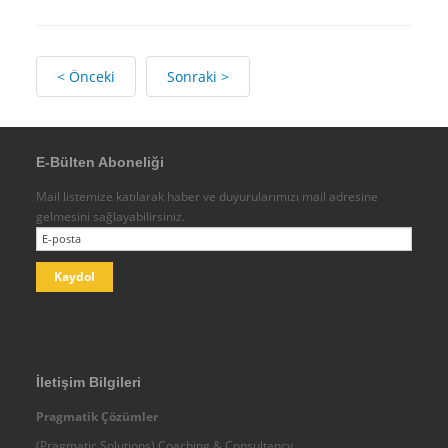
Endüstriyel Tecrübeler
Fonksiyonel Tecrübeler
< Önceki
Sonraki >
Biz Kimiz - Ekibimiz
Danışmanlık Hizmetleri
Koçluk
E-Bülten Aboneliği
Eğitimler
Mail listemize katılarak haber ve duyurularımızı mail adresine
Diğer
gelmesini sağlayabilirsiniz.
Paydaşlarımız-İş Ortaklarımız
Egeus
IMC - Integral Management Consulting
Ebiltem
Analiz Plus İK Danışmanlık
İletişim Bilgileri
Diğer
Pragmatik Çözümler
Temsilcilikler
(Pragmatic Solutions) Coaching & Consultancy