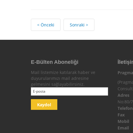
< Önceki
Sonraki >
E-Bülten Aboneliği
İletişi
Mail listemize katılarak haber ve
Pragma
duyurularımızı mail adresine
(Pragma
gelmesini sağlayabilirsiniz.
Consul
Adres
No:80/7
Telefo
Fax
Mobi
Email