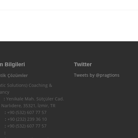
m Bilgileri
Twitter
Tweets by @pragtions
tik Çözümler
tic Solutions) Coaching &
tancy
 :
Yenikale Mah. Sütçüler Cad.
 Narlıdere, 35321, İzmir, TR
n :
+90 (532) 607 77 57
 :
+90 (232) 239 36 10
l :
+90 (532) 607 77 57
 :