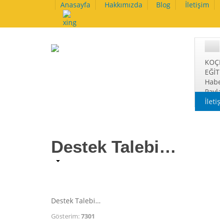
Anasayfa
Hakkımızda
Blog
İletişim
KOÇ
EĞİ
Habe
Payl
İleti
Destek Talebi…
Destek Talebi…
Gösterim:
7301