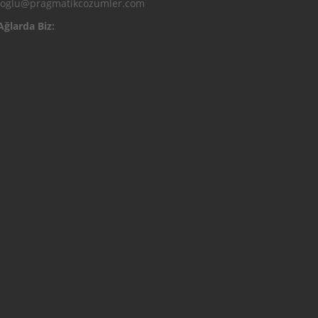
ioglu@pragmatikcozumler.com
Ağlarda Biz: