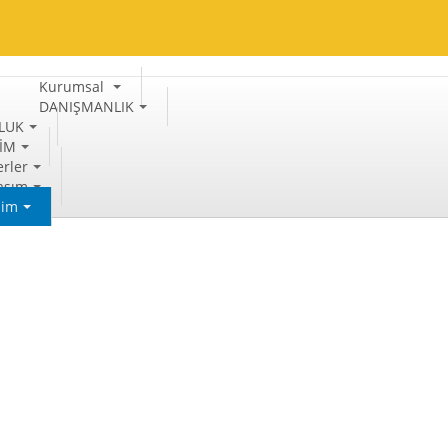
Kurumsal
DANIŞMANLIK
LUK
TİM
rler
aşım
şim